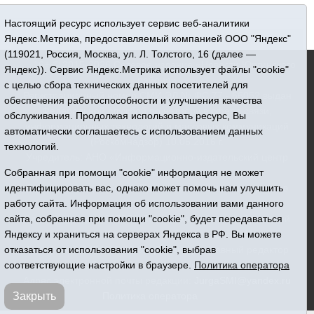
Настоящий ресурс использует сервис веб-аналитики
Яндекс.Метрика, предоставляемый компанией ООО "Яндекс"
(119021, Россия, Москва, ул. Л. Толстого, 16 (далее —
16+ © 2015-2026 Сетевое издание «Новости Юргинского
Яндекс)). Сервис Яндекс.Метрика использует файлы "cookie"
района»
с целью сбора технических данных посетителей для
Регистрационный номер СМИ ЭЛ № ФС 77 - 66052 выдан
обеспечения работоспособности и улучшения качества
Федеральной службой по надзору в сфере связи,
обслуживания. Продолжая использовать ресурс, Вы
информационных технологий и массовых коммуникаций
автоматически соглашаетесь с использованием данных
(Роскомнадзор) 10.06.2016 г.
технологий.
Учредитель: АНО «Информационно-издательский центр
«Призыв»
Собранная при помощи "cookie" информация не может
Все права защищены © При использовании материалов
идентифицировать вас, однако может помочь нам улучшить
ссылка обязательна
работу сайта. Информация об использовании вами данного
Адрес редакции: 627250, Тюменская область, Юргинский
сайта, собранная при помощи "cookie", будет передаваться
район, с. Юргинское, ул. Центральная, 49
Яндексу и храниться на серверах Яндекса в РФ. Вы можете
Телефон: 8(34543)2-46-89. Директор - главный редактор
отказаться от использования "cookie", выбрав
Галина Васильевна Ниязова
соответствующие настройки в браузере.
Политика оператора
Адрес электронной почты редакции:
JurgaSMI@yandex.ru
Политика оператора
Закрыть