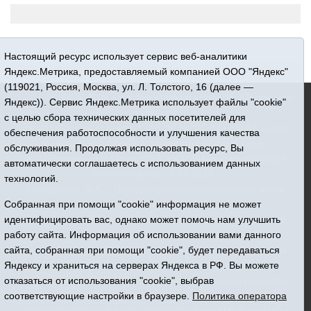
Настоящий ресурс использует сервис веб-аналитики
Яндекс.Метрика, предоставляемый компанией ООО "Яндекс"
(119021, Россия, Москва, ул. Л. Толстого, 16 (далее —
16+ © 2015-2026 Сетевое издание «Новости Юргинского
Яндекс)). Сервис Яндекс.Метрика использует файлы "cookie"
района»
с целью сбора технических данных посетителей для
Регистрационный номер СМИ ЭЛ № ФС 77 - 66052 выдан
обеспечения работоспособности и улучшения качества
Федеральной службой по надзору в сфере связи,
обслуживания. Продолжая использовать ресурс, Вы
информационных технологий и массовых коммуникаций
автоматически соглашаетесь с использованием данных
(Роскомнадзор) 10.06.2016 г.
технологий.
Учредитель: АНО «Информационно-издательский центр
«Призыв»
Собранная при помощи "cookie" информация не может
Все права защищены © При использовании материалов
идентифицировать вас, однако может помочь нам улучшить
ссылка обязательна
работу сайта. Информация об использовании вами данного
Адрес редакции: 627250, Тюменская область, Юргинский
сайта, собранная при помощи "cookie", будет передаваться
район, с. Юргинское, ул. Центральная, 49
Яндексу и храниться на серверах Яндекса в РФ. Вы можете
Телефон: 8(34543)2-46-89. Директор - главный редактор
отказаться от использования "cookie", выбрав
Галина Васильевна Ниязова
соответствующие настройки в браузере.
Политика оператора
Адрес электронной почты редакции:
JurgaSMI@yandex.ru