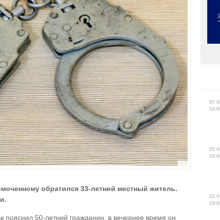
07.0
18:0
05.0
18:0
омоченному обратился 33-летний местный житель.
31.0
и.
18:0
к пояснил 50-летний гражданин, в вечернее время он