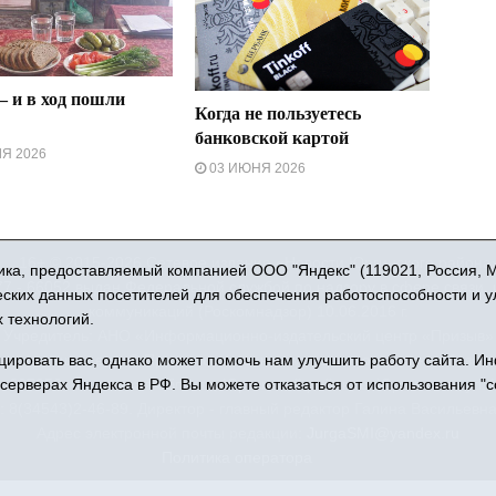
– и в ход пошли
Когда не пользуетесь
банковской картой
Я 2026
03 ИЮНЯ 2026
16+ © 2015-2026 Сетевое издание «Новости Юргинского района
ка, предоставляемый компанией ООО "Яндекс" (119021, Россия, Мос
 - 66052 выдан Федеральной службой по надзору в сфере связи,
ческих данных посетителей для обеспечения работоспособности и 
коммуникаций (Роскомнадзор) 10.06.2016 г.
 технологий.
Учредитель: АНО «Информационно-издательский центр «Призыв»
права защищены © При использовании материалов ссылка обязат
ровать вас, однако может помочь нам улучшить работу сайта. И
: 627250, Тюменская область, Юргинский район, с. Юргинское, ул. 
 серверах Яндекса в РФ. Вы можете отказаться от использования "c
 8(34543)2-46-89. Директор - главный редактор Галина Васильевн
Адрес электронной почты редакции:
JurgaSMI@yandex.ru
Политика оператора