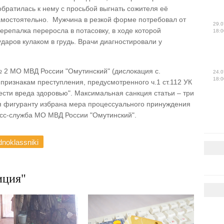
братилась к нему с просьбой выгнать сожителя её
 самостоятельно. Мужчина в резкой форме потребовал от
29.0
ерепалка переросла в потасовку, в ходе которой
18:0
аров кулаком в грудь. Врачи диагностировали у
 2 МО МВД России "Омутинский" (дислокация с.
24.0
18:0
признакам преступления, предусмотренного ч.1 ст.112 УК
ти вреда здоровью". Максимальная санкция статьи – три
я фигуранту избрана мера процессуального принуждения
есс-служба МО МВД России "Омутинский".
noklassniki
ция"