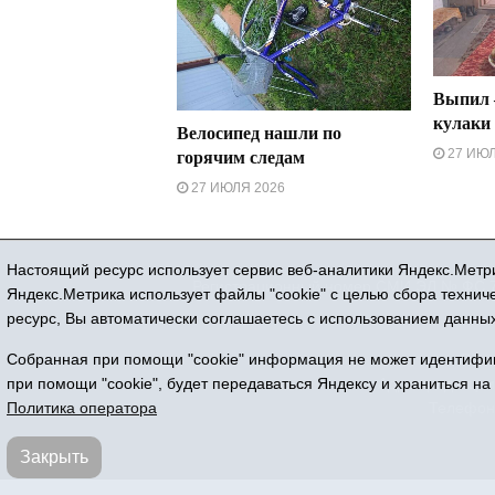
Выпил 
кулаки
Велосипед нашли по
27 ИЮЛ
горячим следам
27 ИЮЛЯ 2026
Настоящий ресурс использует сервис веб-аналитики Яндекс.Метри
Регистрационный номер СМИ ЭЛ № ФС 77
Яндекс.Метрика использует файлы "cookie" с целью сбора техни
ресурс, Вы автоматически соглашаетесь с использованием данных
Все 
Собранная при помощи "cookie" информация не может идентифици
Адрес редакции
при помощи "cookie", будет передаваться Яндексу и храниться на
Телефон:
Политика оператора
Закрыть