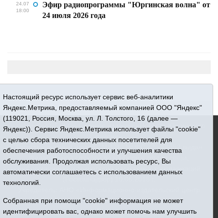
Эфир радиопрограммы "Юргинская волна" от
24.07
18:00
24 июля 2026 года
Настоящий ресурс использует сервис веб-аналитики
Яндекс.Метрика, предоставляемый компанией ООО "Яндекс"
(119021, Россия, Москва, ул. Л. Толстого, 16 (далее —
16+ © 2015-2026 Сетевое издание «Новости Юргинского
Яндекс)). Сервис Яндекс.Метрика использует файлы "cookie"
района»
с целью сбора технических данных посетителей для
Регистрационный номер СМИ ЭЛ № ФС 77 - 66052 выдан
обеспечения работоспособности и улучшения качества
Федеральной службой по надзору в сфере связи,
обслуживания. Продолжая использовать ресурс, Вы
информационных технологий и массовых коммуникаций
автоматически соглашаетесь с использованием данных
(Роскомнадзор) 10.06.2016 г.
технологий.
Учредитель: АНО «Информационно-издательский центр
«Призыв»
Собранная при помощи "cookie" информация не может
Все права защищены © При использовании материалов
идентифицировать вас, однако может помочь нам улучшить