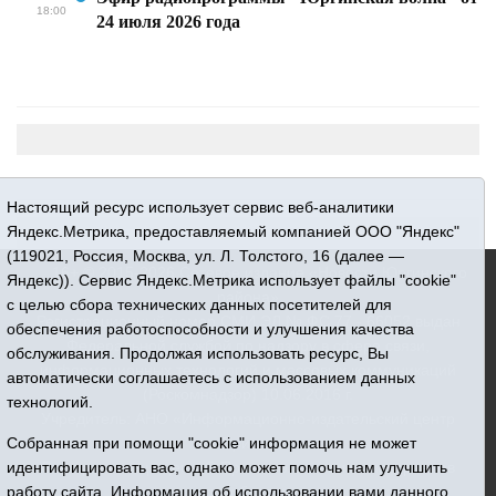
18:00
24 июля 2026 года
Настоящий ресурс использует сервис веб-аналитики
Яндекс.Метрика, предоставляемый компанией ООО "Яндекс"
(119021, Россия, Москва, ул. Л. Толстого, 16 (далее —
16+ © 2015-2026 Сетевое издание «Новости Юргинского
Яндекс)). Сервис Яндекс.Метрика использует файлы "cookie"
района»
с целью сбора технических данных посетителей для
Регистрационный номер СМИ ЭЛ № ФС 77 - 66052 выдан
обеспечения работоспособности и улучшения качества
Федеральной службой по надзору в сфере связи,
обслуживания. Продолжая использовать ресурс, Вы
информационных технологий и массовых коммуникаций
автоматически соглашаетесь с использованием данных
(Роскомнадзор) 10.06.2016 г.
технологий.
Учредитель: АНО «Информационно-издательский центр
«Призыв»
Собранная при помощи "cookie" информация не может
Все права защищены © При использовании материалов
идентифицировать вас, однако может помочь нам улучшить
ссылка обязательна
работу сайта. Информация об использовании вами данного