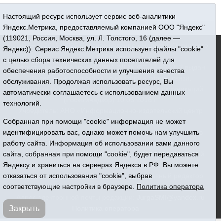
Настоящий ресурс использует сервис веб-аналитики
Яндекс.Метрика, предоставляемый компанией ООО "Яндекс"
(119021, Россия, Москва, ул. Л. Толстого, 16 (далее —
16+ © 2015-2026 Сетевое издание «Новости Юргинского
Яндекс)). Сервис Яндекс.Метрика использует файлы "cookie"
района»
с целью сбора технических данных посетителей для
Регистрационный номер СМИ ЭЛ № ФС 77 - 66052 выдан
обеспечения работоспособности и улучшения качества
Федеральной службой по надзору в сфере связи,
обслуживания. Продолжая использовать ресурс, Вы
информационных технологий и массовых коммуникаций
автоматически соглашаетесь с использованием данных
(Роскомнадзор) 10.06.2016 г.
технологий.
Учредитель: АНО «Информационно-издательский центр
«Призыв»
Собранная при помощи "cookie" информация не может
Все права защищены © При использовании материалов
идентифицировать вас, однако может помочь нам улучшить
ссылка обязательна
работу сайта. Информация об использовании вами данного
Адрес редакции: 627250, Тюменская область, Юргинский
сайта, собранная при помощи "cookie", будет передаваться
район, с. Юргинское, ул. Центральная, 49
Яндексу и храниться на серверах Яндекса в РФ. Вы можете
Телефон: 8(34543)2-46-89. Директор - главный редактор
отказаться от использования "cookie", выбрав
Галина Васильевна Ниязова
соответствующие настройки в браузере.
Политика оператора
Адрес электронной почты редакции:
JurgaSMI@yandex.ru
Политика оператора
Закрыть