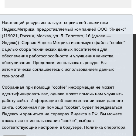
Настоящий ресурс использует сервис веб-аналитики
Яндекс.Метрика, предоставляемый компанией ООО "Яндекс"
(119021, Россия, Москва, ул. Л. Толстого, 16 (далее —
16+ © 2015-2026 Сетевое издание «Новости Юргинского
Яндекс)). Сервис Яндекс.Метрика использует файлы "cookie"
района»
с целью сбора технических данных посетителей для
Регистрационный номер СМИ ЭЛ № ФС 77 - 66052 выдан
обеспечения работоспособности и улучшения качества
Федеральной службой по надзору в сфере связи,
обслуживания. Продолжая использовать ресурс, Вы
информационных технологий и массовых коммуникаций
автоматически соглашаетесь с использованием данных
(Роскомнадзор) 10.06.2016 г.
технологий.
Учредитель: АНО «Информационно-издательский центр
«Призыв»
Собранная при помощи "cookie" информация не может
Все права защищены © При использовании материалов
идентифицировать вас, однако может помочь нам улучшить
ссылка обязательна
работу сайта. Информация об использовании вами данного
Адрес редакции: 627250, Тюменская область, Юргинский
сайта, собранная при помощи "cookie", будет передаваться
район, с. Юргинское, ул. Центральная, 49
Яндексу и храниться на серверах Яндекса в РФ. Вы можете
Телефон: 8(34543)2-46-89. Директор - главный редактор
отказаться от использования "cookie", выбрав
Галина Васильевна Ниязова
соответствующие настройки в браузере.
Политика оператора
Адрес электронной почты редакции:
JurgaSMI@yandex.ru