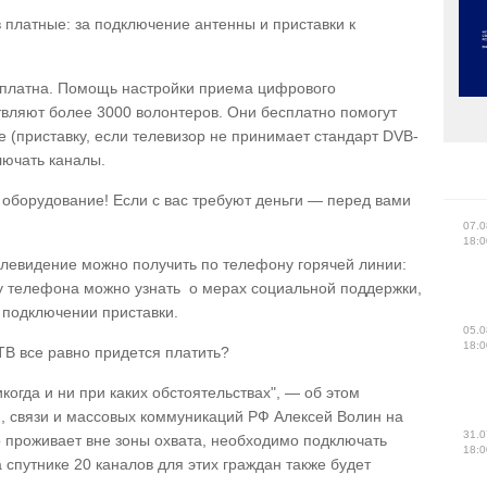
 платные: за подключение антенны и приставки к
сплатна. Помощь настройки приема цифрового
вляют более 3000 волонтеров. Они бесплатно помогут
 (приставку, если телевизор не принимает стандарт DVB-
ключать каналы.
 оборудование! Если с вас требуют деньги — перед вами
07.0
18:0
левидение можно получить по телефону горячей линии:
у телефона можно узнать о мерах социальной поддержки,
 подключении приставки.
05.0
18:0
ТВ все равно придется платить?
когда и ни при каких обстоятельствах", — об этом
, связи и массовых коммуникаций РФ Алексей Волин на
31.0
о проживает вне зоны охвата, необходимо подключать
18:0
 спутнике 20 каналов для этих граждан также будет