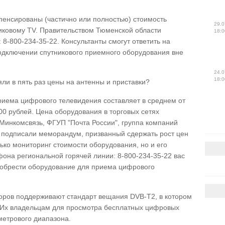
пенсированы (частично или полностью) стоимость
29.0
никовому TV. Правительством Тюменской области
18:0
 8-800-234-35-22. Консультанты смогут ответить на
одключении спутникового приемного оборудования вне
24.0
18:0
ли в пять раз цены на антенны и приставки?
приема цифрового телевидения составляет в среднем от
00 рублей. Цена оборудования в торговых сетях
 Минкомсвязь, ФГУП "Почта России", группа компаний
 подписали меморандум, призванный сдержать рост цен
лько мониторинг стоимости оборудования, но и его
фона региональной горячей линии: 8-800-234-35-22 вас
иобрести оборудование для приема цифрового
оров поддерживают стандарт вещания DVB-T2, в котором
 Их владельцам для просмотра бесплатных цифровых
метрового диапазона.