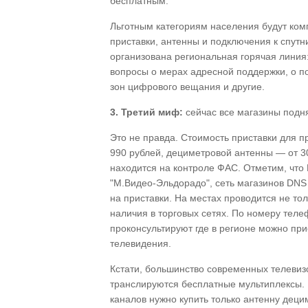
бесплатным.
Льготным категориям населения будут ком
приставки, антенны и подключения к спут
организована региональная горячая линия:
вопросы о мерах адресной поддержки, о п
зон цифрового вещания и другие.
3. Третий миф:
сейчас все магазины подня
Это не правда. Стоимость приставки для 
990 рублей, дециметровой антенны — от 3
находится на контроле ФАС. Отметим, что
"М.Видео-Эльдорадо", сеть магазинов DNS
на приставки. На местах проводится не то
наличия в торговых сетях. По номеру теле
проконсультируют где в регионе можно пр
телевидения.
Кстати, большинство современных телевиз
транслируются бесплатные мультиплексы.
каналов нужно купить только антенну деци