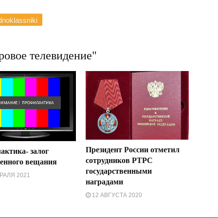
noklassniki
вое телевидение"
Президент России отметил
актика- залог
сотрудников РТРС
венного вещания
государственными
РАЛЯ 2021
наградами
12 АВГУСТА 2020