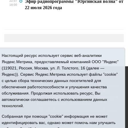
Эфир радиопрограммы "Юргинская волна" от
22.07
18:00
22 июля 2026 года
Настоящий ресурс использует сервис веб-аналитики
Яндекс.Метрика, предоставляемый компанией ООО "Яндекс"
(119021, Россия, Москва, ул. Л. Толстого, 16 (далее —
16+ © 2015-2026 Сетевое издание «Новости Юргинского
Яндекс)). Сервис Яндекс.Метрика использует файлы "cookie"
района»
с целью сбора технических данных посетителей для
Регистрационный номер СМИ ЭЛ № ФС 77 - 66052 выдан
обеспечения работоспособности и улучшения качества
Федеральной службой по надзору в сфере связи,
обслуживания. Продолжая использовать ресурс, Вы
информационных технологий и массовых коммуникаций
автоматически соглашаетесь с использованием данных
(Роскомнадзор) 10.06.2016 г.
технологий.
Учредитель: АНО «Информационно-издательский центр
Собранная при помощи "cookie" информация не может
«Призыв»
идентифицировать вас, однако может помочь нам улучшить
Все права защищены © При использовании материалов