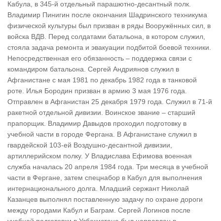
Кабула, в 345-й отдельный парашютно-десантный полк.
Владимир Пинигин после окончания Шадринского техникума
физической культуры был призван в ряды Вооружённых сил, в
войска ВДВ. Перед солдатами батальона, в котором служил,
стояла задача ремонта и эвакуации подбитой боевой техники.
Непосредственная его обязанность – поддержка связи с
командиром батальона. Сергей Андриянов служил в
Афганистане с мая 1981 по декабрь 1982 года в танковой
роте. Илья Бородин призван в армию 3 мая 1976 года.
Отправлен в Афганистан 25 декабря 1979 года. Служил в 71-й
ракетной отдельной дивизии. Воинское звание – старший
прапорщик. Владимир Давыдов проходил подготовку в
учебной части в городе Фергана. В Афганистане служил в
гвардейской 103-ей Воздушно-десантной дивизии,
артиллерийском полку. У Владислава Ефимова военная
служба началась 20 апреля 1984 года. Три месяца в учебной
части в Фергане, затем спецнабор в Кабул для выполнения
интернационального долга. Младший сержант Николай
Казанцев выполнял поставленную задачу по охране дороги
между городами Кабул и Баграм. Сергей Логинов после