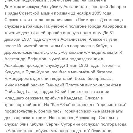
учебной подготовки в Узбекистане был направлен в
Демократическую Республику Афганистан. Геннадий Лопарев
в ряды Советской армии призван 11 ноября 1985 года.
Сержантская школа пограничников в Приморье. Два месяца
службы на границе. На учебном полигоне города Хабаровск в
течение десяти дней прошёл огневую подготовку. До 31
декабря 1987 года служил в Афганистане. Алексей Лузин
после Ишимской автошколы был направлен в Кабул, в
дорожно-комендантскую службу механиком-водителем БТР.
Александр Елфимов в учебном подразделении в
Ашхабаде проходил службу до 1 мая 1983 года. Потом – в
Кундузе, в Пули-Хумри, где был в миномётной батарее
командиром отделения водителей. Возил боеприпасы,
миномётный расчёт. Геннадий Платонов выполнял рейсы в
Файзабад, Газни, Гардез. Юрий Приветкин в в звании
младшего сержанта прибыл в Кандагар. Служил в
транспортной роте. На "КамАЗах" доставлял в "горячие точки"
продовольствие, боеприпасы, горючесмазочные материалы
для заправки техники. Новотаповец Александр Савельев
служил близ Кабула. Сергей Сутормин отслужил полтора года
в Афганистане, обучал молодых солдат в Узбекистане.