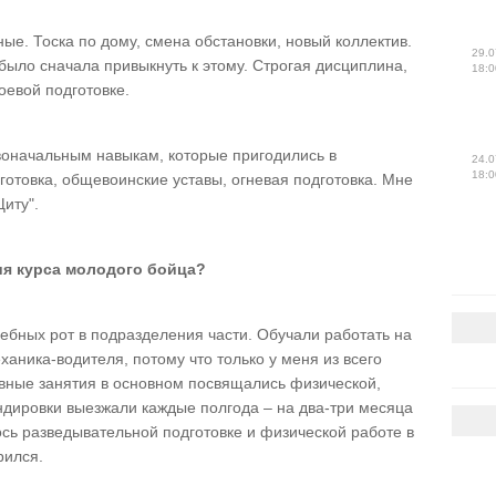
ные. Тоска по дому, смена обстановки, новый коллектив.
29.0
было сначала привыкнуть к этому. Строгая дисциплина,
18:0
оевой подготовке.
воначальным навыкам, которые пригодились в
24.0
18:0
отовка, общевоинские уставы, огневая подготовка. Мне
Щиту".
ия курса молодого бойца?
ебных рот в подразделения части. Обучали работать на
аника-водителя, потому что только у меня из всего
ивные занятия в основном посвящались физической,
андировки выезжали каждые полгода – на два-три месяца
сь разведывательной подготовке и физической работе в
рился.