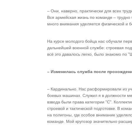
– Они, наверно, практически для всех труд
Вся армейская жизнь по команде – трудно 
много внимания уделяется физической и б
На курсе молодого бойца нас обучали пер
дальнейшей военной службе: строевая подг
всё это давалось легко, было знакомо по "
– Изменилась служба после прохожден
– Кардинально. Нас расформировали из уч
боевых машинах. Служил я в должности мех
взвода были права категории "С". Коллект
строевой и тактической подготовке. В ком
на полигоны, где особое внимание уделяло
команде. Мой кругозор значительно расши