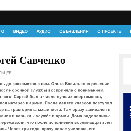
ТО
ВИДЕО
АУДИО
ОБЪЯВЛЕНИЯ
О ПРОЕКТЕ
гей Савченко
ЛЬЦЕВ
сь до знакомства с ним. Ольга Васильевна решение
после срочной службы восприняла с пониманием,
 него. Сергей был в числе лучших спортсменов,
лся интерес к армии. После девяти классов поступил
 на тракториста-машиниста. Там сразу записался в
ания и навыки к службе в армии. Дома радовались:
 переживали, что после исполнения восемнадцати лет
сь. Через три года, сразу после училища, его