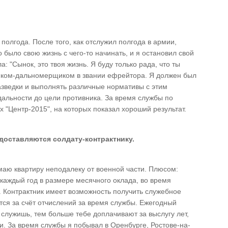
олгода. После того, как отслужил полгода в армии,
 было свою жизнь с чего-то начинать, и я остановил свой
: "Сынок, это твоя жизнь. Я буду только рада, что ты
чиком-дальномерщиком в звании ефрейтора. Я должен был
зведки и выполнять различные нормативы с этим
дальности до цели противника. За время службы по
х "Центр-2015", на которых показал хороший результат.
доставляются солдату-контрактнику.
маю квартиру неподалеку от военной части. Плюсом:
аждый год в размере месячного оклада, во время
. Контрактник имеет возможность получить служебное
тся за счёт отчислений за время службы. Ежегодный
 служишь, тем больше тебе доплачивают за выслугу лет,
. За время службы я побывал в Оренбурге, Ростове-на-