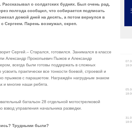
 Рассказывал о солдатских буднях. Был очень рад,
ерез полгода сообщил, что собирается подписать
риехал домой дней на десять, а потом вернулся в
 с Сергеем. Парень возмужал, окреп.
оворит Сергей.– Старался, готовился. Занимался в классе
ели Александр Прокопьевич Пыжов и Александр
07.0
ром, всегда были готовы поддержать в сложных
18:0
 усвоить практически все тонкости боевой, строевой и
ько прыжков с парашютом. Награждён нагрудным знаком
ак и многие наши ребята.
05.0
18:0
ывательный батальон 28 отдельной мотострелковой
о взвод управления начальника разведки.
31.0
18:0
ились? Трудными были?