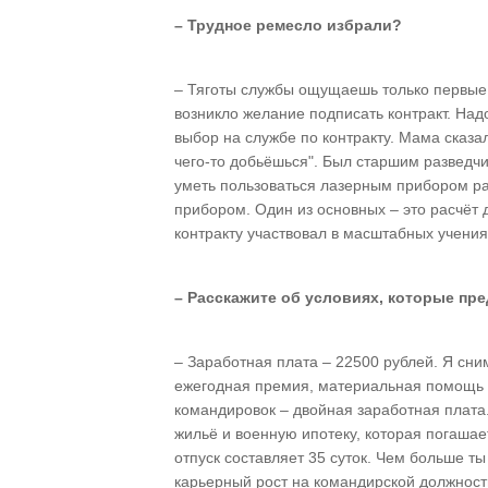
– Трудное ремесло избрали?
– Тяготы службы ощущаешь только первые п
возникло желание подписать контракт. Надо
выбор на службе по контракту. Мама сказала
чего-то добьёшься". Был старшим развед
уметь пользоваться лазерным прибором ра
прибором. Один из основных – это расчёт 
контракту участвовал в масштабных учения
– Расскажите об условиях, которые пре
– Заработная плата – 22500 рублей. Я сни
ежегодная премия, материальная помощь к
командировок – двойная заработная плата
жильё и военную ипотеку, которая погашае
отпуск составляет 35 суток. Чем больше ты
карьерный рост на командирской должности