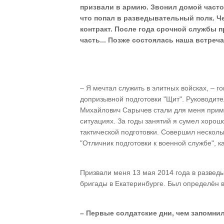
призвали в армию. Звонил домой часто.
что попал в разведывательный полк. Ч
контракт. После года срочной службы п
часть... Позже состоялась наша встреча
– Я мечтал служить в элитных войсках, – г
допризывной подготовки "Щит". Руководит
Михайлович Сарычев стали для меня приме
ситуациях. За годы занятий я сумел хорошо
тактической подготовки. Совершил нескол
"Отличник подготовки к военной службе", к
Призвали меня 13 мая 2014 года в развед
бригады в Екатеринбурге. Был определён в
– Первые солдатские дни, чем запомн